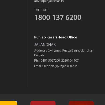
advt@punjabkesari.in
TOLL FREE
1800 137 6200
Punjab Kesari Head Office
JALANDHAR
Address : Civil Lines, Pucca Bagh Jalandhar
Punjab
Ph. : 0181-5067200, 2280104-107
Email :
support@punjabkesari.in