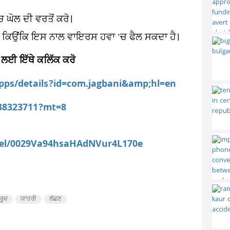
 ਘੋਲ ਦੀ ਵਰਤੋਂ ਕਰੋ।
 ਕਰੋ, ਕਿਉਂਕਿ ਇਸ ਨਾਲ ਵਾਇਰਸ ਹਵਾ 'ਚ ਫੈਲ ਸਕਦਾ ਹੈ।
 ਲਈ ਇੱਥੇ ਕਲਿੱਕ ਕਰੋ
apps/details?id=com.jagbani&amp;hl=en
538323711?mt=8
nel/0029Va94hsaHAdNVur4L170e
ਰੂਜ਼
ਯਾਤਰੀ
ਲੱਛਣ