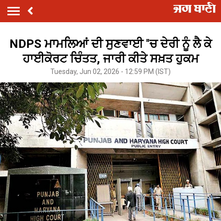
NDPS ਮਾਮਲਿਆਂ ਦੀ ਸੁਣਵਾਈ ''ਚ ਦੇਰੀ ਨੂੰ ਲੈ ਕੇ
ਹਾਈਕੋਰਟ ਚਿੰਤਤ, ਜਾਰੀ ਕੀਤੇ ਸਖ਼ਤ ਹੁਕਮ
Tuesday, Jun 02, 2026 - 12:59 PM (IST)