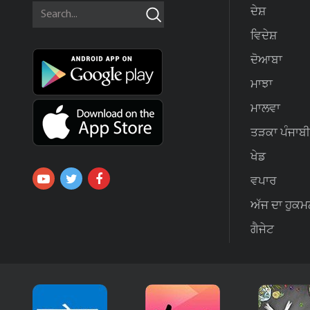
ਦੇਸ਼
ਵਿਦੇਸ਼
ਦੋਆਬਾ
ਮਾਝਾ
ਮਾਲਵਾ
ਤੜਕਾ ਪੰਜਾਬੀ
ਖੇਡ
ਵਪਾਰ
ਅੱਜ ਦਾ ਹੁਕਮ
ਗੈਜੇਟ