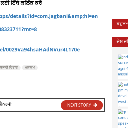
 ਲਈ ਇੱਥੇ ਕਲਿੱਕ ਕਰੋ
apps/details?id=com.jagbani&amp;hl=en
ਬਹੁਤ
538323711?mt=8
ਦੇਸ਼ 
nel/0029Va94hsaHAdNVur4L170e
ਕਾਰੀ ਵਿਭਾਗ
ਮੁਲਾਜ਼ਮ
 ਬੈਨਰਜੀ
NEXT STORY