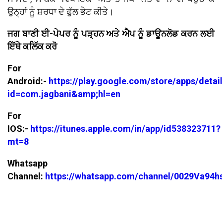
ਉਨ੍ਹਾਂ ਨੂੰ ਸ਼ਰਧਾ ਦੇ ਫੁੱਲ ਭੇਟ ਕੀਤੇ।
ਜਗ ਬਾਣੀ ਈ-ਪੇਪਰ ਨੂੰ ਪੜ੍ਹਨ ਅਤੇ ਐਪ ਨੂੰ ਡਾਊਨਲੋਡ ਕਰਨ ਲਈ
ਇੱਥੇ ਕਲਿੱਕ ਕਰੋ
For
Android:-
https://play.google.com/store/apps/detai
id=com.jagbani&amp;hl=en
For
IOS:-
https://itunes.apple.com/in/app/id538323711?
mt=8
Whatsapp
Channel:
https://whatsapp.com/channel/0029Va94