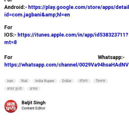
Android:-
https://play.google.com/store/apps/detai
id=com.jagbani&amp;hl=en
For
IOS:-
https://itunes.apple.com/in/app/id538323711?
mt=8
For Whatsapp:-
https://whatsapp.com/channel/0029Va94hsaHAdNV
Iran
Rial
India Rupee
Dollar
ਈਰਾਨ
ਰਿਆਲ
ਭਾਰਤ ਰੁਪਏ
ਡਾਲਰ
Baljit Singh
Content Editor