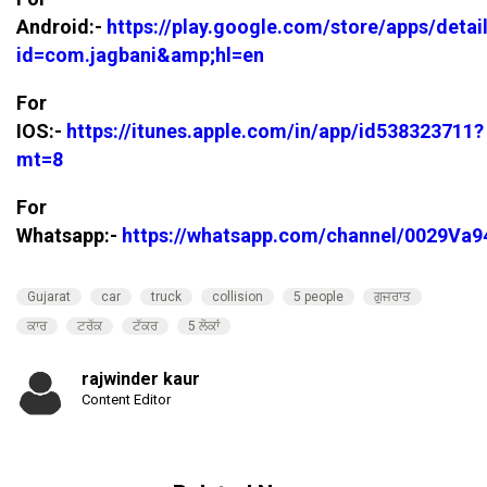
Android:-
https://play.google.com/store/apps/detai
id=com.jagbani&amp;hl=en
For
IOS:-
https://itunes.apple.com/in/app/id538323711?
mt=8
For
Whatsapp:-
https://whatsapp.com/channel/0029V
Gujarat
car
truck
collision
5 people
ਗੁਜਰਾਤ
ਕਾਰ
ਟਰੱਕ
ਟੱਕਰ
5 ਲੋਕਾਂ
rajwinder kaur
Content Editor