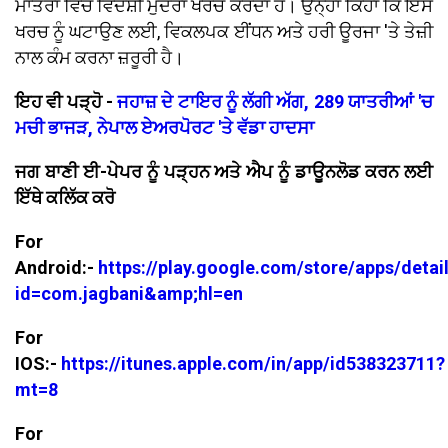
ਮਾਤਰਾ ਵਿੱਚ ਵਿਦੇਸ਼ੀ ਮੁਦਰਾ ਖਰਚ ਕਰਦਾ ਹੈ। ਉਨ੍ਹਾਂ ਕਿਹਾ ਕਿ ਇਸ
ਖਰਚ ਨੂੰ ਘਟਾਉਣ ਲਈ, ਵਿਕਲਪਕ ਈਂਧਨ ਅਤੇ ਹਰੀ ਊਰਜਾ 'ਤੇ ਤੇਜ਼ੀ
ਨਾਲ ਕੰਮ ਕਰਨਾ ਜ਼ਰੂਰੀ ਹੈ।
ਇਹ ਵੀ ਪੜ੍ਹੋ -
ਜਹਾਜ਼ ਦੇ ਟਾਇਰ ਨੂੰ ਲੱਗੀ ਅੱਗ, 289 ਯਾਤਰੀਆਂ 'ਚ
ਮਚੀ ਭਾਜੜ, ਨੇਪਾਲ ਏਅਰਪੋਰਟ 'ਤੇ ਵੱਡਾ ਹਾਦਸਾ
ਜਗ ਬਾਣੀ ਈ-ਪੇਪਰ ਨੂੰ ਪੜ੍ਹਨ ਅਤੇ ਐਪ ਨੂੰ ਡਾਊਨਲੋਡ ਕਰਨ ਲਈ
ਇੱਥੇ ਕਲਿੱਕ ਕਰੋ
For
Android:-
https://play.google.com/store/apps/detai
id=com.jagbani&amp;hl=en
For
IOS:-
https://itunes.apple.com/in/app/id538323711?
mt=8
For