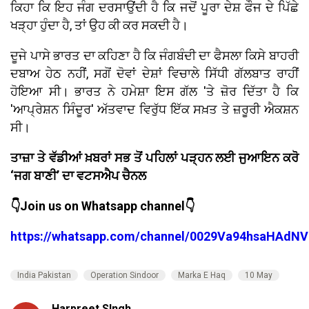
ਕਿਹਾ ਕਿ ਇਹ ਜੰਗ ਦਰਸਾਉਂਦੀ ਹੈ ਕਿ ਜਦੋਂ ਪੂਰਾ ਦੇਸ਼ ਫੌਜ ਦੇ ਪਿੱਛੇ
ਖੜ੍ਹਾ ਹੁੰਦਾ ਹੈ, ਤਾਂ ਉਹ ਕੀ ਕਰ ਸਕਦੀ ਹੈ।
ਦੂਜੇ ਪਾਸੇ ਭਾਰਤ ਦਾ ਕਹਿਣਾ ਹੈ ਕਿ ਜੰਗਬੰਦੀ ਦਾ ਫੈਸਲਾ ਕਿਸੇ ਬਾਹਰੀ
ਦਬਾਅ ਹੇਠ ਨਹੀਂ, ਸਗੋਂ ਦੋਵਾਂ ਦੇਸ਼ਾਂ ਵਿਚਾਲੇ ਸਿੱਧੀ ਗੱਲਬਾਤ ਰਾਹੀਂ
ਹੋਇਆ ਸੀ। ਭਾਰਤ ਨੇ ਹਮੇਸ਼ਾ ਇਸ ਗੱਲ 'ਤੇ ਜ਼ੋਰ ਦਿੱਤਾ ਹੈ ਕਿ
'ਆਪ੍ਰੇਸ਼ਨ ਸਿੰਦੂਰ' ਅੱਤਵਾਦ ਵਿਰੁੱਧ ਇੱਕ ਸਖ਼ਤ ਤੇ ਜ਼ਰੂਰੀ ਐਕਸ਼ਨ
ਸੀ।
ਤਾਜ਼ਾ ਤੇ ਵੱਡੀਆਂ ਖ਼ਬਰਾਂ ਸਭ ਤੋਂ ਪਹਿਲਾਂ ਪੜ੍ਹਨ ਲਈ ਜੁਆਇਨ ਕਰੋ
‘ਜਗ ਬਾਣੀ’ ਦਾ ਵਟਸਐਪ ਚੈਨਲ
👇Join us on Whatsapp channel👇
https://whatsapp.com/channel/0029Va94hsaHAdNV
India Pakistan
Operation Sindoor
Marka E Haq
10 May
Harpreet SIngh