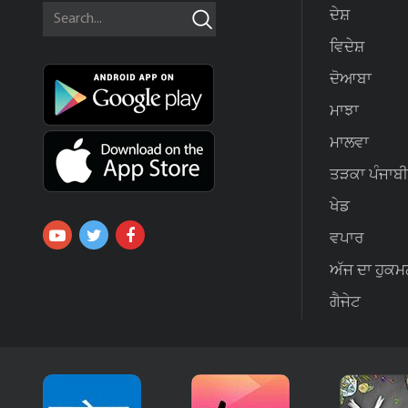
ਦੇਸ਼
ਵਿਦੇਸ਼
ਦੋਆਬਾ
ਮਾਝਾ
ਮਾਲਵਾ
ਤੜਕਾ ਪੰਜਾਬੀ
ਖੇਡ
ਵਪਾਰ
ਅੱਜ ਦਾ ਹੁਕਮ
ਗੈਜੇਟ