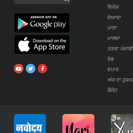
ਵਿਦੇਸ਼
ਦੋਆਬਾ
ਮਾਝਾ
ਮਾਲਵਾ
ਤੜਕਾ ਪੰਜਾਬੀ
ਖੇਡ
ਵਪਾਰ
ਅੱਜ ਦਾ ਹੁਕਮ
ਗੈਜੇਟ