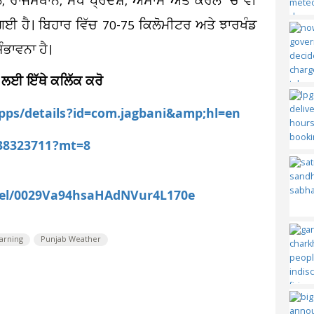
ਾਲ, ਰਾਜਸਥਾਨ, ਮੱਧ ਪ੍ਰਦੇਸ਼, ਅਸਾਮ ਅਤੇ ਕੇਰਲ 'ਚ ਵੀ
 ਗਈ ਹੈ। ਬਿਹਾਰ ਵਿੱਚ 70-75 ਕਿਲੋਮੀਟਰ ਅਤੇ ਝਾਰਖੰਡ
ਭਾਵਨਾ ਹੈ।
 ਲਈ ਇੱਥੇ ਕਲਿੱਕ ਕਰੋ
apps/details?id=com.jagbani&amp;hl=en
538323711?mt=8
nel/0029Va94hsaHAdNVur4L170e
arning
Punjab Weather