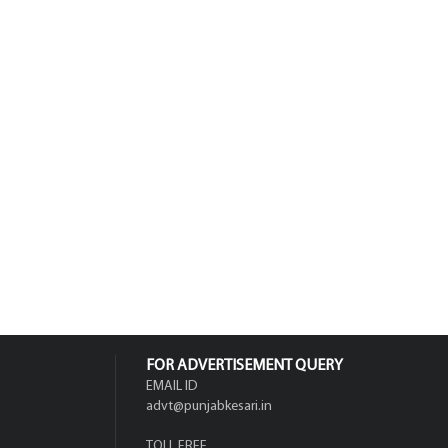
FOR ADVERTISEMENT QUERY
EMAIL ID
advt@punjabkesari.in
TOLL FREE