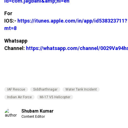
id=com.jagbani&amp;hl=en
For
IOS:-
https://itunes.apple.com/in/app/id538323711?
mt=8
Whatsapp
Channel:
https://whatsapp.com/channel/0029Va94
IAF Rescue
Siddharthnagar
Water Tank Incident
Indian Air Force
Mi-17 V5 Helicopter
Shubam Kumar
Content Editor