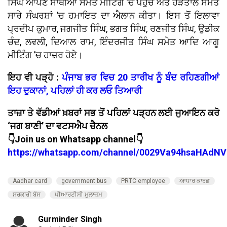
ਸਿੰਘ ਆਪਣੇ ਸਾਥੀਆਂ ਸਮੇਤ ਮੀਟਿੰਗ ’ਚ ਪਹੁੰਚੇ ਅਤੇ ਹੜਤਾਲ ਸਮੇਤ
ਸਾਰੇ ਸੰਘਰਸ਼ਾਂ ’ਚ ਹਮਾਇਤ ਦਾ ਐਲਾਨ ਕੀਤਾ। ਇਸ ਤੋਂ ਇਲਾਵਾ
ਪ੍ਰਦੀਪ ਕੁਮਾਰ, ਜਗਜੀਤ ਸਿੰਘ, ਭਗਤ ਸਿੰਘ, ਰਣਜੀਤ ਸਿੰਘ, ਉਡੀਕ
ਚੰਦ, ਲਵਲੀ, ਦਿਆਲ ਰਾਮ, ਇੰਦਰਜੀਤ ਸਿੰਘ ਸਮੇਤ ਆਦਿ ਆਗੂ
ਮੀਟਿੰਗ ’ਚ ਹਾਜ਼ਰ ਹੋਏ।
ਇਹ ਵੀ ਪੜ੍ਹੋ :
ਪੰਜਾਬ ਭਰ ਵਿਚ 20 ਤਾਰੀਖ ਨੂੰ ਬੰਦ ਰਹਿਣਗੀਆਂ
ਇਹ ਦੁਕਾਨਾਂ, ਪਹਿਲਾਂ ਹੀ ਕਰ ਲਓ ਤਿਆਰੀ
ਤਾਜ਼ਾ ਤੇ ਵੱਡੀਆਂ ਖ਼ਬਰਾਂ ਸਭ ਤੋਂ ਪਹਿਲਾਂ ਪੜ੍ਹਨ ਲਈ ਜੁਆਇਨ ਕਰੋ
‘ਜਗ ਬਾਣੀ’ ਦਾ ਵਟਸਐਪ ਚੈਨਲ
👇Join us on Whatsapp channel👇
https://whatsapp.com/channel/0029Va94hsaHAdNV
Aadhar card
government bus
PRTC employee
ਆਧਾਰ ਕਾਰਡ
ਸਰਕਾਰੀ ਬੱਸ
ਪੀਆਰਟੀਸੀ ਮੁਲਾਜ਼ਮ
Gurminder Singh