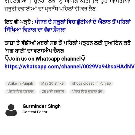
ਰਹਿਣਗੀਆਂ। ਉਨ੍ਹਾਂ ਲੋਕਾਂ ਨੂੰ ਅਪੀਲ ਕੀਤੀ ਕਿ ਉਹ ਆਪਣੀਆਂ
ਜ਼ਰੂਰੀ ਦਵਾਈਆਂ ਦਾ ਪ੍ਰਬੰਧ ਪਹਿਲਾਂ ਹੀ ਕਰ ਲੈਣ।
ਇਹ ਵੀ ਪੜ੍ਹੋ :
ਪੰਜਾਬ ਦੇ ਸਕੂਲਾਂ ਵਿਚ ਛੁੱਟੀਆਂ ਦੇ ਐਲਾਨ ਤੋਂ ਪਹਿਲਾਂ
ਸਿੱਖਿਆ ਵਿਭਾਗ ਦਾ ਵੱਡਾ ਫ਼ੈਸਲਾ
ਤਾਜ਼ਾ ਤੇ ਵੱਡੀਆਂ ਖ਼ਬਰਾਂ ਸਭ ਤੋਂ ਪਹਿਲਾਂ ਪੜ੍ਹਨ ਲਈ ਜੁਆਇਨ ਕਰੋ
‘ਜਗ ਬਾਣੀ’ ਦਾ ਵਟਸਐਪ ਚੈਨਲ
👇Join us on Whatsapp channel👇
https://whatsapp.com/channel/0029Va94hsaHAdNV
Strike in Punjab
May 20 strike
shops closed in Punjab
ਪੰਜਾਬ ਵਿਚ ਹੜਤਾਲ
20 ਮਈ ਹੜਤਾਲ
ਪੰਜਾਬ ਵਿਚ ਦੁਕਾਨਾਂ ਬੰਦ
Gurminder Singh
Content Editor