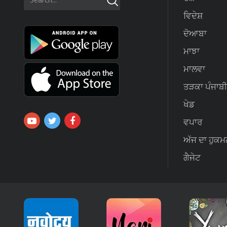
ਵਿਦੇਸ਼
ਦੋਆਬਾ
ਮਾਝਾ
ਮਾਲਵਾ
ਤੜਕਾ ਪੰਜਾਬੀ
ਖੇਡ
ਵਪਾਰ
ਅੱਜ ਦਾ ਹੁਕਮ
ਗੈਜੇਟ