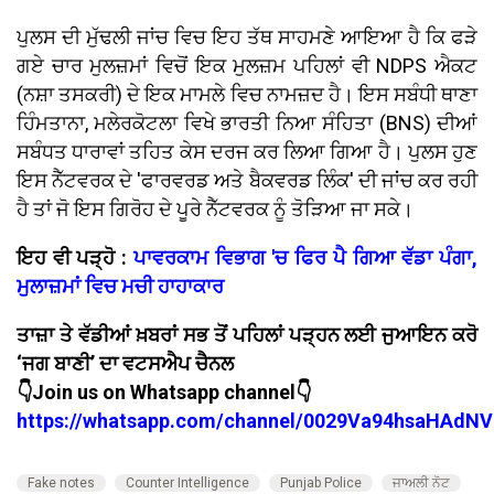
ਪੁਲਸ ਦੀ ਮੁੱਢਲੀ ਜਾਂਚ ਵਿਚ ਇਹ ਤੱਥ ਸਾਹਮਣੇ ਆਇਆ ਹੈ ਕਿ ਫੜੇ
ਗਏ ਚਾਰ ਮੁਲਜ਼ਮਾਂ ਵਿਚੋਂ ਇਕ ਮੁਲਜ਼ਮ ਪਹਿਲਾਂ ਵੀ NDPS ਐਕਟ
(ਨਸ਼ਾ ਤਸਕਰੀ) ਦੇ ਇਕ ਮਾਮਲੇ ਵਿਚ ਨਾਮਜ਼ਦ ਹੈ। ਇਸ ਸਬੰਧੀ ਥਾਣਾ
ਹਿੰਮਤਾਨਾ, ਮਲੇਰਕੋਟਲਾ ਵਿਖੇ ਭਾਰਤੀ ਨਿਆ ਸੰਹਿਤਾ (BNS) ਦੀਆਂ
ਸਬੰਧਤ ਧਾਰਾਵਾਂ ਤਹਿਤ ਕੇਸ ਦਰਜ ਕਰ ਲਿਆ ਗਿਆ ਹੈ। ਪੁਲਸ ਹੁਣ
ਇਸ ਨੈੱਟਵਰਕ ਦੇ 'ਫਾਰਵਰਡ ਅਤੇ ਬੈਕਵਰਡ ਲਿੰਕ' ਦੀ ਜਾਂਚ ਕਰ ਰਹੀ
ਹੈ ਤਾਂ ਜੋ ਇਸ ਗਿਰੋਹ ਦੇ ਪੂਰੇ ਨੈੱਟਵਰਕ ਨੂੰ ਤੋੜਿਆ ਜਾ ਸਕੇ।
ਇਹ ਵੀ ਪੜ੍ਹੋ :
ਪਾਵਰਕਾਮ ਵਿਭਾਗ 'ਚ ਫਿਰ ਪੈ ਗਿਆ ਵੱਡਾ ਪੰਗਾ,
ਮੁਲਾਜ਼ਮਾਂ ਵਿਚ ਮਚੀ ਹਾਹਾਕਾਰ
ਤਾਜ਼ਾ ਤੇ ਵੱਡੀਆਂ ਖ਼ਬਰਾਂ ਸਭ ਤੋਂ ਪਹਿਲਾਂ ਪੜ੍ਹਨ ਲਈ ਜੁਆਇਨ ਕਰੋ
‘ਜਗ ਬਾਣੀ’ ਦਾ ਵਟਸਐਪ ਚੈਨਲ
👇Join us on Whatsapp channel👇
https://whatsapp.com/channel/0029Va94hsaHAdNV
Fake notes
Counter Intelligence
Punjab Police
ਜਾਅਲੀ ਨੋਟ