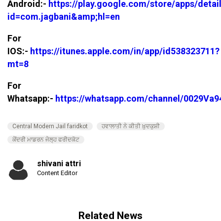
Android:-
https://play.google.com/store/apps/detai
id=com.jagbani&amp;hl=en
For
IOS:-
https://itunes.apple.com/in/app/id538323711?
mt=8
For
Whatsapp:-
https://whatsapp.com/channel/0029V
Central Modern Jail faridkot
ਹਵਾਲਾਤੀ ਨੇ ਕੀਤੀ ਖ਼ੁਦਕੁਸ਼ੀ
ਕੇਂਦਰੀ ਮਾਡਰਨ ਜੇਲ੍ਹ ਫਰੀਦਕੋਟ
shivani attri
Content Editor
Related News