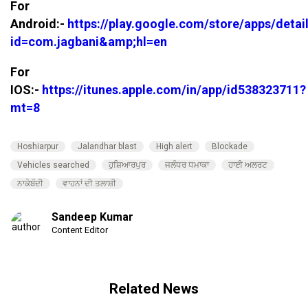
For
Android:-
https://play.google.com/store/apps/detai
id=com.jagbani&amp;hl=en
For
IOS:-
https://itunes.apple.com/in/app/id538323711?
mt=8
Hoshiarpur
Jalandhar blast
High alert
Blockade
Vehicles searched
ਹੁਸ਼ਿਆਰਪੁਰ
ਜਲੰਧਰ ਧਮਾਕਾ
ਹਾਈ ਅਲਰਟ
ਨਾਕੇਬੰਦੀ
ਵਾਹਨਾਂ ਦੀ ਤਲਾਸ਼ੀ
Sandeep Kumar
Content Editor
Related News