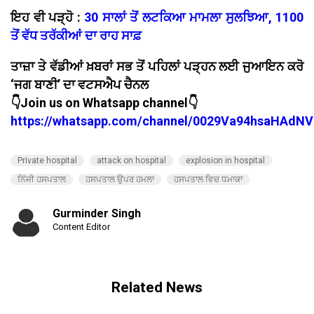
ਇਹ ਵੀ ਪੜ੍ਹੋ :
30 ਸਾਲਾਂ ਤੋਂ ਲਟਕਿਆ ਮਾਮਲਾ ਸੁਲਝਿਆ, 1100
ਤੋਂ ਵੱਧ ਤਰੱਕੀਆਂ ਦਾ ਰਾਹ ਸਾਫ਼
ਤਾਜ਼ਾ ਤੇ ਵੱਡੀਆਂ ਖ਼ਬਰਾਂ ਸਭ ਤੋਂ ਪਹਿਲਾਂ ਪੜ੍ਹਨ ਲਈ ਜੁਆਇਨ ਕਰੋ
‘ਜਗ ਬਾਣੀ’ ਦਾ ਵਟਸਐਪ ਚੈਨਲ
👇Join us on Whatsapp channel👇
https://whatsapp.com/channel/0029Va94hsaHAdNV
Private hospital
attack on hospital
explosion in hospital
ਨਿੱਜੀ ਹਸਪਤਾਲ
ਹਸਪਤਾਲ ਉਪਰ ਹਮਲਾ
ਹਸਪਤਾਲ ਵਿਚ ਧਮਾਕਾ
Gurminder Singh
Content Editor
Related News