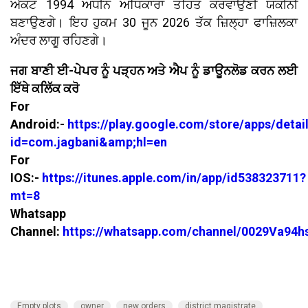
ਐਕਟ 1994 ਅਧੀਨ ਅਧਿਕਾਰਾਂ ਤਹਿਤ ਕਰਵਾਉਣੀ ਯਕੀਨੀ
ਬਣਾਉਣਗੇ। ਇਹ ਹੁਕਮ 30 ਜੂਨ 2026 ਤੱਕ ਜ਼ਿਲ੍ਹਾ ਫਾਜ਼ਿਲਕਾ
ਅੰਦਰ ਲਾਗੂ ਰਹਿਣਗੇ।
ਜਗ ਬਾਣੀ ਈ-ਪੇਪਰ ਨੂੰ ਪੜ੍ਹਨ ਅਤੇ ਐਪ ਨੂੰ ਡਾਊਨਲੋਡ ਕਰਨ ਲਈ
ਇੱਥੇ ਕਲਿੱਕ ਕਰੋ
For
Android:-
https://play.google.com/store/apps/detai
id=com.jagbani&amp;hl=en
For
IOS:-
https://itunes.apple.com/in/app/id538323711?
mt=8
Whatsapp
Channel:
https://whatsapp.com/channel/0029Va94
Empty plots
owner
new orders
district magistrate