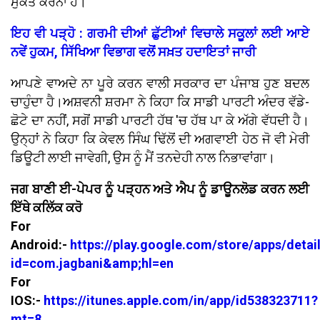
ਮੁਕਤ ਕਰਨਾ ਹੈ।
ਇਹ ਵੀ ਪੜ੍ਹੋ : ਗਰਮੀ ਦੀਆਂ ਛੁੱਟੀਆਂ ਵਿਚਾਲੇ ਸਕੂਲਾਂ ਲਈ ਆਏ
ਨਵੇਂ ਹੁਕਮ, ਸਿੱਖਿਆ ਵਿਭਾਗ ਵਲੋਂ ਸਖ਼ਤ ਹਦਾਇਤਾਂ ਜਾਰੀ
ਆਪਣੇ ਵਾਅਦੇ ਨਾ ਪੂਰੇ ਕਰਨ ਵਾਲੀ ਸਰਕਾਰ ਦਾ ਪੰਜਾਬ ਹੁਣ ਬਦਲ
ਚਾਹੁੰਦਾ ਹੈ।ਅਸ਼ਵਨੀ ਸ਼ਰਮਾ ਨੇ ਕਿਹਾ ਕਿ ਸਾਡੀ ਪਾਰਟੀ ਅੰਦਰ ਵੱਡੇ-
ਛੋਟੇ ਦਾ ਨਹੀਂ, ਸਗੋਂ ਸਾਡੀ ਪਾਰਟੀ ਹੱਥ 'ਚ ਹੱਥ ਪਾ ਕੇ ਅੱਗੇ ਵੱਧਦੀ ਹੈ।
ਉਨ੍ਹਾਂ ਨੇ ਕਿਹਾ ਕਿ ਕੇਵਲ ਸਿੰਘ ਢਿੱਲੋਂ ਦੀ ਅਗਵਾਈ ਹੇਠ ਜੋ ਵੀ ਮੇਰੀ
ਡਿਊਟੀ ਲਾਈ ਜਾਵੇਗੀ, ਉਸ ਨੂੰ ਮੈਂ ਤਨਦੇਹੀ ਨਾਲ ਨਿਭਾਵਾਂਗਾ।
ਜਗ ਬਾਣੀ ਈ-ਪੇਪਰ ਨੂੰ ਪੜ੍ਹਨ ਅਤੇ ਐਪ ਨੂੰ ਡਾਊਨਲੋਡ ਕਰਨ ਲਈ
ਇੱਥੇ ਕਲਿੱਕ ਕਰੋ
For
Android:-
https://play.google.com/store/apps/detai
id=com.jagbani&amp;hl=en
For
IOS:-
https://itunes.apple.com/in/app/id538323711?
mt=8