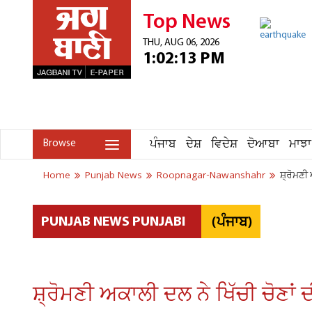
Top News
THU, AUG 06, 2026
1:02:13 PM
ਪੰਜਾਬ
ਦੇਸ਼
ਵਿਦੇਸ਼
ਦੋਆਬਾ
ਮਾਝਾ
Browse
Home
Punjab News
Roopnagar-Nawanshahr
ਸ਼੍ਰੋਮਣੀ
(ਪੰਜਾਬ)
PUNJAB NEWS PUNJABI
ਸ਼੍ਰੋਮਣੀ ਅਕਾਲੀ ਦਲ ਨੇ ਖਿੱਚੀ ਚੋਣਾ