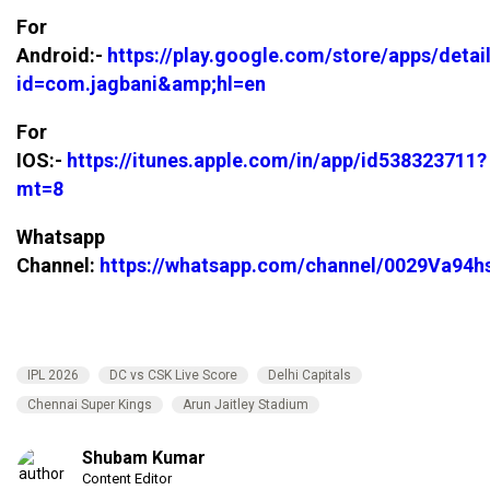
For
Android:-
https://play.google.com/store/apps/detai
id=com.jagbani&amp;hl=en
For
IOS:-
https://itunes.apple.com/in/app/id538323711?
mt=8
Whatsapp
Channel:
https://whatsapp.com/channel/0029Va94
IPL 2026
DC vs CSK Live Score
Delhi Capitals
Chennai Super Kings
Arun Jaitley Stadium
Shubam Kumar
Content Editor