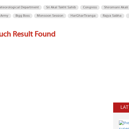
eteorological Department
Sri Akal Takht Sahib
Congress
Shiromani Akali
 Army
Bigg Boss
Monsoon Session
HarGharTiranga
Rajya Sabha
uch Result Found
LAT