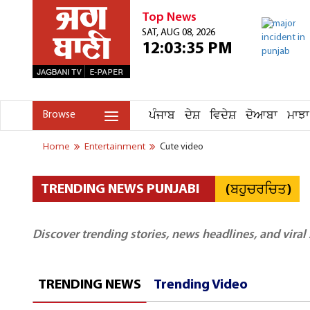
Top News
SAT, AUG 08, 2026
12:03:35 PM
ਪੰਜਾਬ
ਦੇਸ਼
ਵਿਦੇਸ਼
ਦੋਆਬਾ
ਮਾਝਾ
Browse
Home
Entertainment
Cute video
(ਬਹੁਚਰਚਿਤ)
TRENDING NEWS PUNJABI
Discover trending stories, news headlines, and viral
TRENDING NEWS
Trending Video