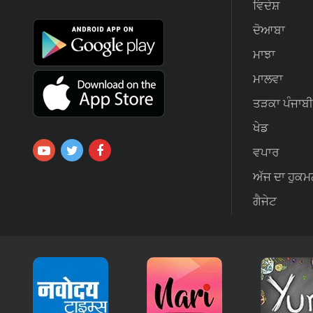
ਵਿਦੇਸ਼
ਦੋਆਬਾ
ਮਾਝਾ
ਮਾਲਵਾ
ਤੜਕਾ ਪੰਜਾਬੀ
ਖੇਡ
ਵਪਾਰ
ਅੱਜ ਦਾ ਹੁਕਮ
ਗੈਜੇਟ