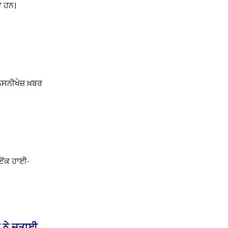
ਏ ਹਨ।
ਨਸਨੀਖੇਜ਼ ਖ਼ਬਰ
 ਇੱਕ ਹਾਈ-
ਰੀ ਨੇ ਜਤਾਈ