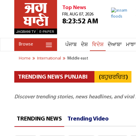
Top News
FRI, AUG 07, 2026
8:23:52 AM
ਪੰਜਾਬ
ਦੇਸ਼
ਵਿਦੇਸ਼
ਦੋਆਬਾ
ਮਾਝਾ
Browse
Home
International
Middle east
(ਬਹੁਚਰਚਿਤ)
TRENDING NEWS PUNJABI
Discover trending stories, news headlines, and viral
TRENDING NEWS
Trending Video