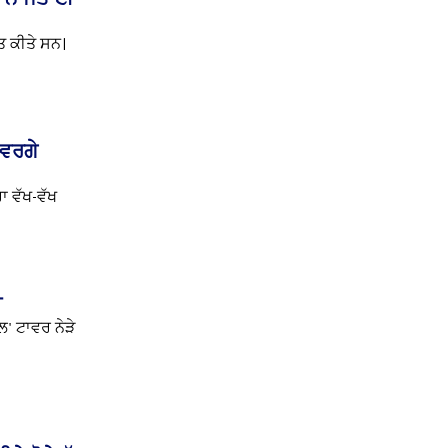
ਤ ਕੀਤੇ ਸਨ।
 ਵਰਗੇ
 ਵੱਖ-ਵੱਖ
ੀ
' ਟਾਵਰ ਨੇੜੇ