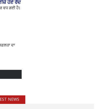
ਜ਼ੇ ਹੋਏ ਰੱਦ
ੋਰ ਵਧ ਗਈ ਹੈ।
 ਸਫ਼ਲਤਾ ਦਾ
EST NEWS