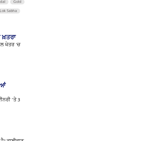
 dal
Gold
Lok Sabha
 ਖ਼ਤਰਾ
ਜਲ ਖੇਤਰ 'ਚ
ੀਆਂ
ਈਨਰੀ ’ਤੇ 3