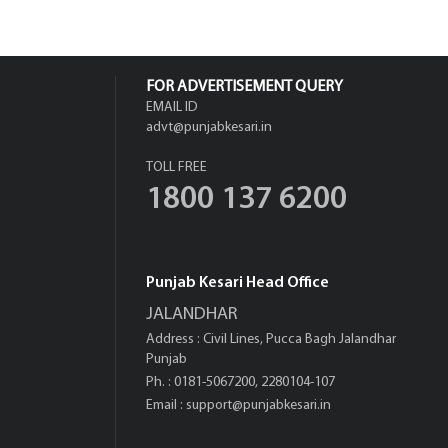
ਫੀਚਰ ! ਇਕ ਕਲਿੱਕ ਕਰਦਿਆਂ ਹੀ ਬਦਲ
ਜਾਏਗਾ ਪੂਰਾ...
FOR ADVERTISEMENT QUERY
EMAIL ID
advt@punjabkesari.in
TOLL FREE
1800 137 6200
Punjab Kesari Head Office
JALANDHAR
Address : Civil Lines, Pucca Bagh Jalandhar
Punjab
Ph. : 0181-5067200, 2280104-107
Email :
support@punjabkesari.in