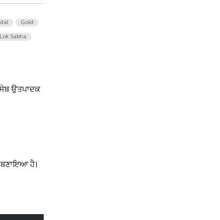
 dal
Gold
Lok Sabha
ੇ ਸੇਬ ਉਤਪਾਦਕ
ਡ ਬਣਾਇਆ ਹੈ।