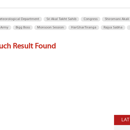
eteorological Department
Sri Akal Takht Sahib
Congress
Shiromani Akali
 Army
Bigg Boss
Monsoon Session
HarGharTiranga
Rajya Sabha
uch Result Found
LAT