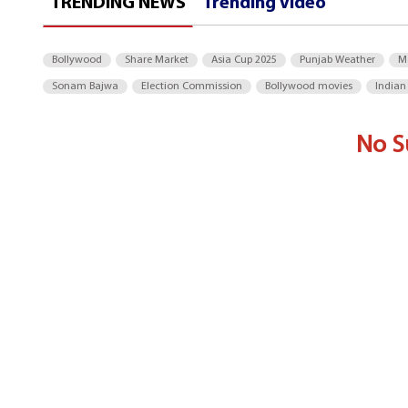
TRENDING NEWS
Trending Video
Bollywood
Share Market
Asia Cup 2025
Punjab Weather
M
Sonam Bajwa
Election Commission
Bollywood movies
Indian
No S