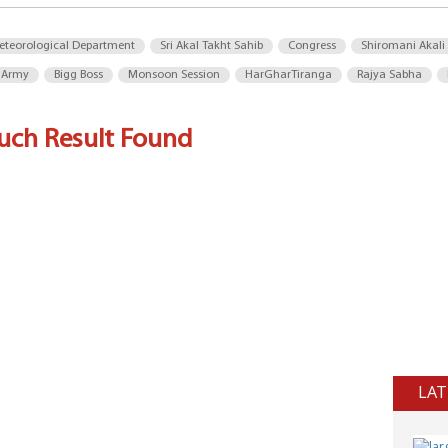
eteorological Department
Sri Akal Takht Sahib
Congress
Shiromani Akali
 Army
Bigg Boss
Monsoon Session
HarGharTiranga
Rajya Sabha
uch Result Found
LAT