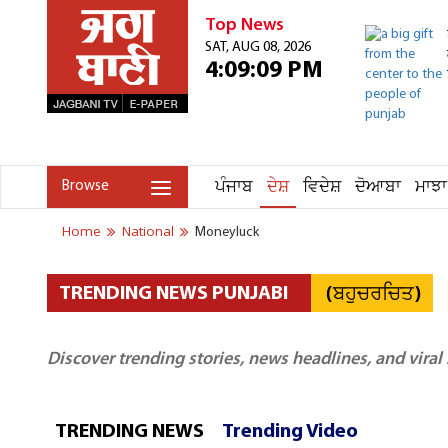
Top News
SAT, AUG 08, 2026
4:09:09 PM
ਪੰਜਾਬ
ਦੇਸ਼
ਵਿਦੇਸ਼
ਦੋਆਬਾ
ਮਾਝਾ
Browse
Home
National
Moneyluck
(ਬਹੁਚਰਚਿਤ)
TRENDING NEWS PUNJABI
Discover trending stories, news headlines, and viral
TRENDING NEWS
Trending Video