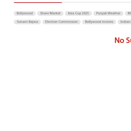
Bollywood
Share Market
Asia Cup 2025
Punjab Weather
M
Sonam Bajwa
Election Commission
Bollywood movies
Indian
No S