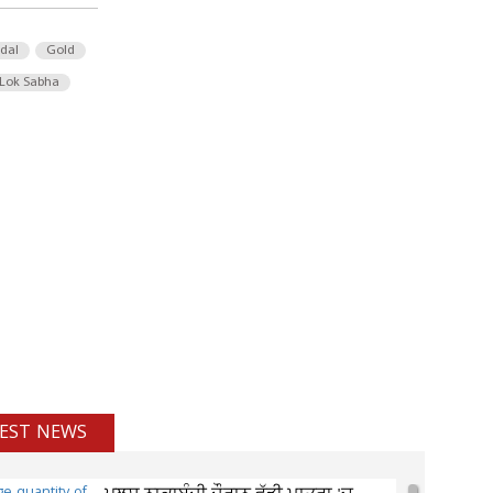
 dal
Gold
Lok Sabha
EST NEWS