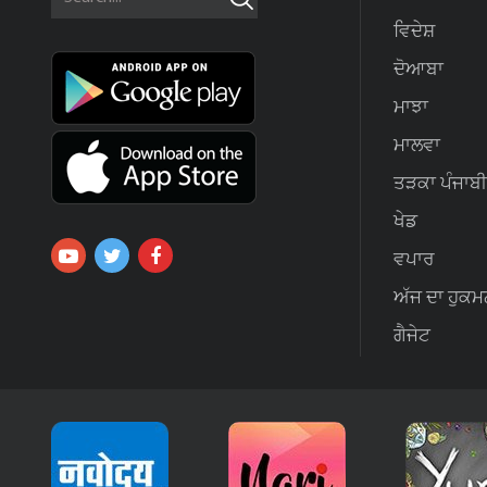
ਵਿਦੇਸ਼
ਦੋਆਬਾ
ਮਾਝਾ
ਮਾਲਵਾ
ਤੜਕਾ ਪੰਜਾਬੀ
ਖੇਡ
ਵਪਾਰ
ਅੱਜ ਦਾ ਹੁਕਮ
ਗੈਜੇਟ