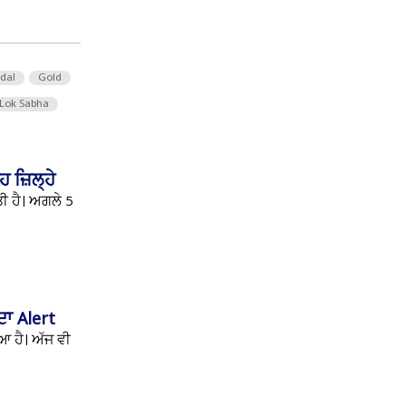
 dal
Gold
Lok Sabha
 ਜ਼ਿਲ੍ਹੇ
ਤੀ ਹੈ। ਅਗਲੇ 5
ਦਾ Alert
ਆ ਹੈ। ਅੱਜ ਵੀ