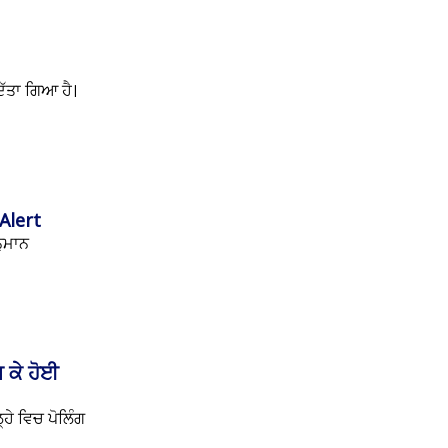
ਿੱਤਾ ਗਿਆ ਹੈ।
Alert
ੁਮਾਨ
ਧ ਕੇ ਹੋਈ
ਹੇ ਵਿਚ ਪੋਲਿੰਗ