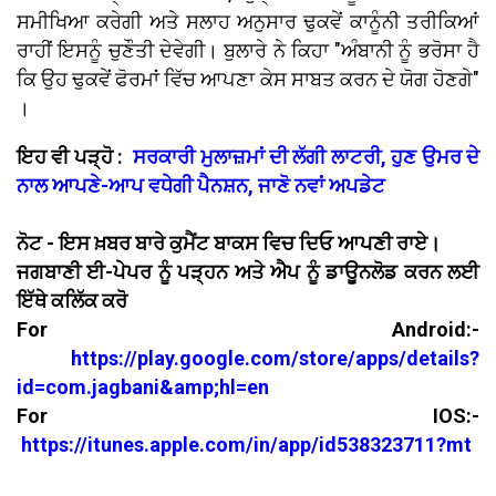
ਸਮੀਖਿਆ ਕਰੇਗੀ ਅਤੇ ਸਲਾਹ ਅਨੁਸਾਰ ਢੁਕਵੇਂ ਕਾਨੂੰਨੀ ਤਰੀਕਿਆਂ
ਰਾਹੀਂ ਇਸਨੂੰ ਚੁਣੌਤੀ ਦੇਵੇਗੀ। ਬੁਲਾਰੇ ਨੇ ਕਿਹਾ "ਅੰਬਾਨੀ ਨੂੰ ਭਰੋਸਾ ਹੈ
ਕਿ ਉਹ ਢੁਕਵੇਂ ਫੋਰਮਾਂ ਵਿੱਚ ਆਪਣਾ ਕੇਸ ਸਾਬਤ ਕਰਨ ਦੇ ਯੋਗ ਹੋਣਗੇ"
।
ਇਹ ਵੀ ਪੜ੍ਹੋ :
ਸਰਕਾਰੀ ਮੁਲਾਜ਼ਮਾਂ ਦੀ ਲੱਗੀ ਲਾਟਰੀ, ਹੁਣ ਉਮਰ ਦੇ
ਨਾਲ ਆਪਣੇ-ਆਪ ਵਧੇਗੀ ਪੈਨਸ਼ਨ, ਜਾਣੋ ਨਵਾਂ ਅਪਡੇਟ
ਨੋਟ - ਇਸ ਖ਼ਬਰ ਬਾਰੇ ਕੁਮੈਂਟ ਬਾਕਸ ਵਿਚ ਦਿਓ ਆਪਣੀ ਰਾਏ।
ਜਗਬਾਣੀ ਈ-ਪੇਪਰ ਨੂੰ ਪੜ੍ਹਨ ਅਤੇ ਐਪ ਨੂੰ ਡਾਊਨਲੋਡ ਕਰਨ ਲਈ
ਇੱਥੇ ਕਲਿੱਕ ਕਰੋ
For Android:-
https://play.google.com/store/apps/details?
id=com.jagbani&amp;hl=en
For IOS:-
https://itunes.apple.com/in/app/id538323711?mt