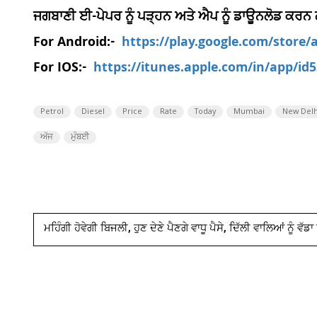
ਜਗਬਾਣੀ ਈ-ਪੇਪਰ ਨੂੰ ਪੜ੍ਹਨ ਅਤੇ ਐਪ ਨੂੰ ਡਾਊਨਲੋਡ ਕਰਨ
For Android:-
https://play.google.com/store
For IOS:-
https://itunes.apple.com/in/app/i
Petrol
Diesel
Price
Rate
Today
Mumbai
New Delh
ਅੱਜ
ਮੁੰਬਈ
ਮਹਿੰਗੀ ਹੋਵੇਗੀ ਬਿਜਲੀ, ਹੁਣ ਦੇਣੇ ਪੈਣਗੇ ਵਾਧੂ ਪੈਸੇ, ਦਿੱਲੀ ਵਾਲਿਆਂ ਨੂੰ ਵੱਡ