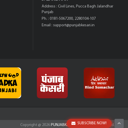
Address : Civil Lines, Pucca Bagh Jalandhar
Punjab
Ph. : 0181-5067200, 2280104-107
Email :
support@punjabkesari.in
SUBSCRIBE NOW!
Copyright @
2026
PUNJABKESARI.IN
All Rights Reserved.