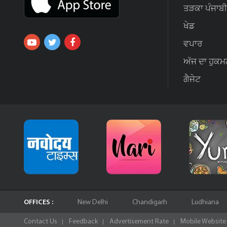
ਤੜਕਾ ਪੰਜਾਬੀ
ਖੇਡ
ਵਪਾਰ
ਅੱਜ ਦਾ ਹੁਕਮ
ਗੈਜੇਟ
OFFICES :
New Delhi
Chandigarh
Ludhiana
Contact Us
Feedback
Advertisement Rate
Mobile Website