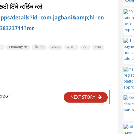
 ਲਈ ਇੱਥੇ ਕਲਿੱਕ ਕਰੋ
/apps/details?id=com.jagbani&amp;hl=en
d538323711?mt
i
Chandigarh
ਪੈਟਰੋਲ
ਡੀਜ਼ਲ
ਕੀਮਤ
ਰੇਟ
ਭਾਅ
ਾ ਝਟਕਾ
NEXT STORY