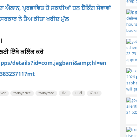
ਾ ਐਲਾਨ, ਪ੍ਰਭਾਵਿਤ ਹੋ ਸਕਦੀਆਂ ਹਨ ਬੈਂਕਿੰਗ ਸੇਵਾਵਾਂ
 ਸਰਕਾਰ ਨੇ ਤੈਅ ਕੀਤਾ ਖਰੀਦ ਮੁੱਲ
।
 ਲਈ ਇੱਥੇ ਕਲਿੱਕ ਕਰੋ
/apps/details?id=com.jagbani&amp;hl=en
d538323711?mt
lver
todayprice
todayrate
ਸੋਨਾ
ਚਾਂਦੀ
ਕੀਮਤ