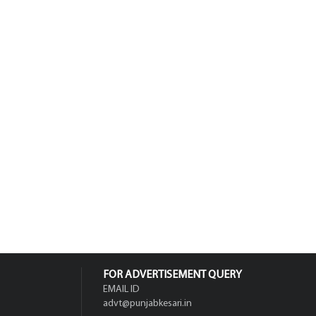
FOR ADVERTISEMENT QUERY
EMAIL ID
advt@punjabkesari.in