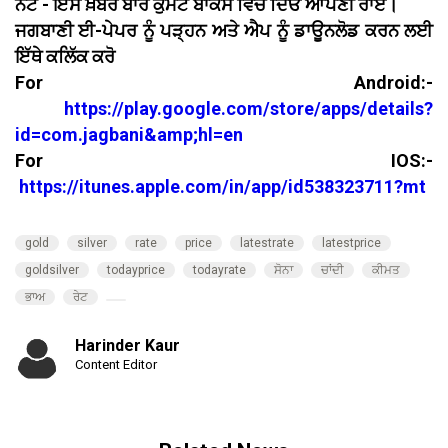
ਨੋਟ - ਇਸ ਖ਼ਬਰ ਬਾਰੇ ਕੁਮੈਂਟ ਬਾਕਸ ਵਿਚ ਦਿਓ ਆਪਣੀ ਰਾਏ।
ਜਗਬਾਣੀ ਈ-ਪੇਪਰ ਨੂੰ ਪੜ੍ਹਨ ਅਤੇ ਐਪ ਨੂੰ ਡਾਊਨਲੋਡ ਕਰਨ ਲਈ
ਇੱਥੇ ਕਲਿੱਕ ਕਰੋ
For Android:-
https://play.google.com/store/apps/details?
id=com.jagbani&amp;hl=en
For IOS:-
https://itunes.apple.com/in/app/id538323711?mt
gold
silver
rate
price
latestrate
latestprice
goldsilver
todayprice
todayrate
ਸੋਨਾ
ਚਾਂਦੀ
ਕੀਮਤ
ਭਾਅ
ਰੇਟ
Harinder Kaur
Content Editor