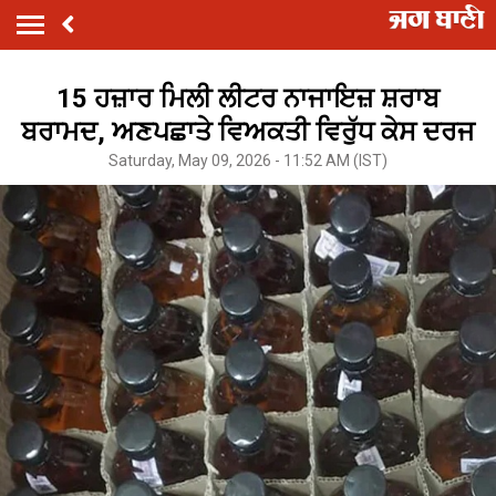
15 ਹਜ਼ਾਰ ਮਿਲੀ ਲੀਟਰ ਨਾਜਾਇਜ਼ ਸ਼ਰਾਬ
ਬਰਾਮਦ, ਅਣਪਛਾਤੇ ਵਿਅਕਤੀ ਵਿਰੁੱਧ ਕੇਸ ਦਰਜ
Saturday, May 09, 2026 - 11:52 AM (IST)