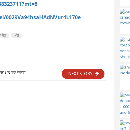
538323711?mt=8
nel/0029Va94hsaHAdNVur4L170e
ਂ ਰੋਡ
ਅੱਗ
ਲਾਫ਼ ਮਾਮਲਾ ਦਰਜ
NEXT STORY