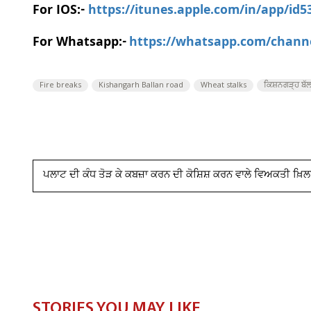
For IOS:-
https://itunes.apple.com/in/app/id
For Whatsapp:-
https://whatsapp.com/chan
Fire breaks
Kishangarh Ballan road
Wheat stalks
ਕਿਸ਼ਨਗੜ੍ਹ ਬੱਲਾ
ਪਲਾਟ ਦੀ ਕੰਧ ਤੋੜ ਕੇ ਕਬਜ਼ਾ ਕਰਨ ਦੀ ਕੋਸ਼ਿਸ਼ ਕਰਨ ਵਾਲੇ ਵਿਅਕਤੀ ਖ਼ਿ
STORIES YOU MAY LIKE