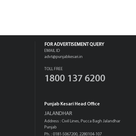
FOR ADVERTISEMENT QUERY
EMAIL ID
advt@punjabkesari.in
TOLL FREE
1800 137 6200
Punjab Kesari Head Office
JALANDHAR
Address : Civil Lines, Pucca Bagh Jalandhar
Punjab
Ph. : 0181-5067200, 2280104-107