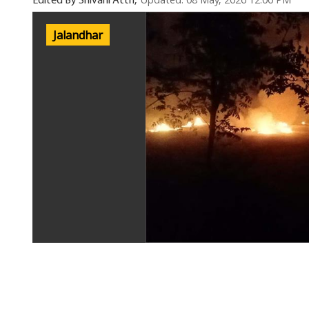
Updated: 08 May, 2026 12:00 PM
Edited By Shivani Attri,
Jalandhar