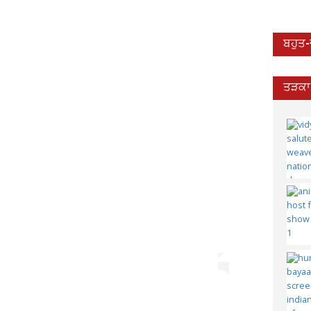
ਬਹੁਤ
ਤੜਕਾ 