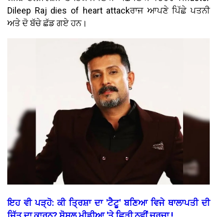
Dileep Raj dies of heart attackਰਾਜ ਆਪਣੇ ਪਿੱਛੇ ਪਤਨੀ
ਅਤੇ ਦੋ ਬੱਚੇ ਛੱਡ ਗਏ ਹਨ।
ਇਹ ਵੀ ਪੜ੍ਹੋ: ਕੀ ਤ੍ਰਿਸ਼ਾ ਦਾ 'ਟੈਟੂ' ਬਣਿਆ ਵਿਜੇ ਥਾਲਾਪਤੀ ਦੀ
ਜਿੱਤ ਦਾ ਕਾਰਨ? ਸੋਸ਼ਲ ਮੀਡੀਆ 'ਤੇ ਛਿੜੀ ਨਵੀਂ ਚਰਚਾ !