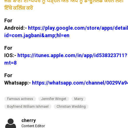
ਜਗ ਬਾਣੀ ਈ-ਪੇਪਰ ਨੂੰ ਪੜ੍ਹਨ ਅਤੇ ਐਪ ਨੂੰ ਡਾਊਨਲੋਡ ਕਰਨ ਲਈ
ਇੱਥੇ ਕਲਿੱਕ ਕਰੋ
For
Android:-
https://play.google.com/store/apps/detai
id=com.jagbani&amp;hl=en
For
IOS:-
https://itunes.apple.com/in/app/id538323711?
mt=8
For
Whatsapp:-
https://whatsapp.com/channel/0029V
Famous actress
Jennifer Winget
Marry
Boyfriend William Ishmael
Christian Wedding
cherry
Content Editor