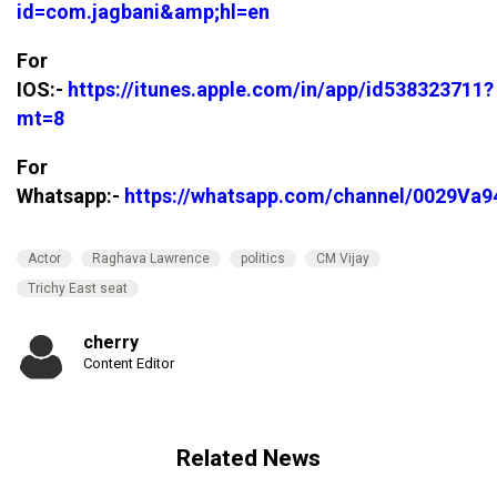
id=com.jagbani&amp;hl=en
For
IOS:-
https://itunes.apple.com/in/app/id538323711?
mt=8
For
Whatsapp:-
https://whatsapp.com/channel/0029V
Actor
Raghava Lawrence
politics
CM Vijay
Trichy East seat
cherry
Content Editor
Related News