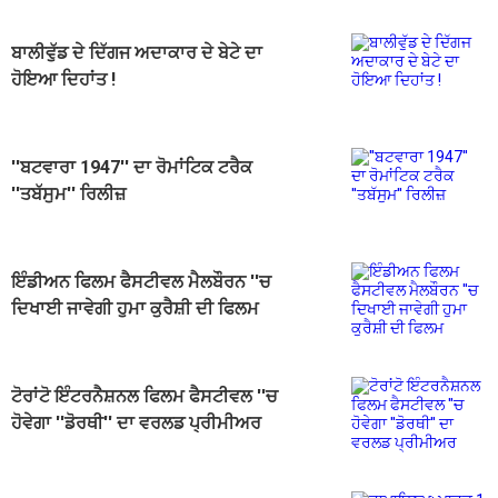
ਬਾਲੀਵੁੱਡ ਦੇ ਦਿੱਗਜ ਅਦਾਕਾਰ ਦੇ ਬੇਟੇ ਦਾ
ਹੋਇਆ ਦਿਹਾਂਤ !
''ਬਟਵਾਰਾ 1947'' ਦਾ ਰੋਮਾਂਟਿਕ ਟਰੈਕ
''ਤਬੱਸੁਮ'' ਰਿਲੀਜ਼
ਇੰਡੀਅਨ ਫਿਲਮ ਫੈਸਟੀਵਲ ਮੈਲਬੌਰਨ ''ਚ
ਦਿਖਾਈ ਜਾਵੇਗੀ ਹੁਮਾ ਕੁਰੈਸ਼ੀ ਦੀ ਫਿਲਮ
"ਬਿਆਨ"
ਟੋਰਾਂਟੋ ਇੰਟਰਨੈਸ਼ਨਲ ਫਿਲਮ ਫੈਸਟੀਵਲ ''ਚ
ਹੋਵੇਗਾ ''ਡੋਰਥੀ'' ਦਾ ਵਰਲਡ ਪ੍ਰੀਮੀਅਰ