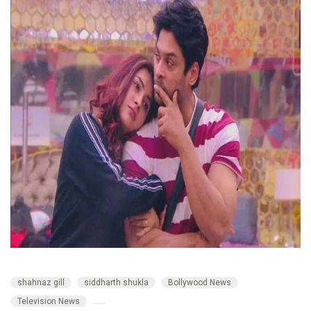
shahnaz gill
siddharth shukla
Bollywood News
Television News