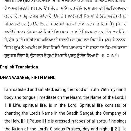
ਸੰਗਤਿ ਵਿਚ (ਬੈਠ ਕੇ) ਪਰਮਾਤਮਾ ਦਾ ਨਾਮ ਜਪਿਆ ਕਰੋ—ਇਹੀ ਹੈ ਅਸਲ ਜੀਵਨ, ਇਹੀ
ਹੈ ਅਸਲ ਜ਼ਿੰਦਗੀ ।੧।ਰਹਾਉ। ਜੇਹੜਾ ਮਨੁੱਖ ਹਰ ਵੇਲੇ ਪਰਮਾਤਮਾ ਦੀ ਸਿਫ਼ਤਿ-ਸਾਲਾਹ
ਕਰਦਾ ਹੈ, ਪ੍ਰਭੂ ਦੇ ਗੁਣ ਗਾਂਦਾ ਹੈ, ਉਸ ਨੇ (ਮਾਨੋ) ਕਈ ਕਿਸਮਾਂ ਦੇ (ਵੰਨ ਸੁਵੰਨੇ) ਕੱਪੜੇ
ਪਹਿਨ ਲਏ ਹਨ (ਤੇ ਉਹ ਇਹਨਾਂ ਸੋਹਣੀਆਂ ਪੁਸ਼ਾਕਾਂ ਦਾ ਆਨੰਦ ਮਾਣ ਰਿਹਾ ਹੈ) ।੨। ਹੇ
ਭਾਈ! ਜੇਹੜਾ ਮਨੁੱਖ ਆਪਣੇ ਹਿਰਦੇ ਵਿਚ ਪਰਮਾਤਮਾ ਦੇ ਮਿਲਾਪ ਦਾ ਰਾਹ ਤੱਕਦਾ ਰਹਿੰਦਾ
ਹੈ, ਉਹ (ਮਾਨੋ) ਹਾਥੀ ਰਥਾਂ ਘੋੜਿਆਂ ਦੀ ਸਵਾਰੀ (ਦਾ ਸੁਖ ਮਾਣ ਰਿਹਾ ਹੈ) ।੩। ਹੇ ਨਾਨਕ!
ਜਿਸ ਮਨੁੱਖ ਨੇ ਆਪਣੇ ਮਨ ਵਿਚ ਹਿਰਦੇ ਵਿਚ ਪਰਮਾਤਮਾ ਦੇ ਚਰਨਾਂ ਦਾ ਧਿਆਨ ਧਰਨਾ
ਸ਼ੁਰੂ ਕਰ ਦਿੱਤਾ ਹੈ, ਉਸ ਦਾਸ ਨੇ ਸੁਖਾਂ ਦੇ ਖ਼ਜ਼ਾਨੇ ਪ੍ਰਭੂ ਨੂੰ ਲੱਭ ਲਿਆ ਹੈ ।੪।੨।੫੬।
English Translation
DHANAASAREE, FIFTH MEHL:
I am satisfied and satiated, eating the food of Truth. With my mind,
body and tongue, I meditate on the Naam, the Name of the Lord. ||
1 || Life, spiritual life, is in the Lord. Spiritual life consists of
chanting the Lord’s Name in the Saadh Sangat, the Company of
the Holy. || 1 || Pause || He is dressed in robes of all sorts, if he sings
the Kirtan of the Lord’s Glorious Praises, day and night. || 2 || He