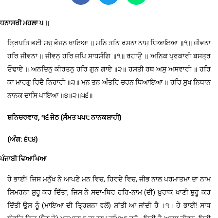
ਧਨਾਸਰੀ ਮਹਲਾ ੫ ॥
ਤ੍ਰਿਪਤਿ ਭਈ ਸਚੁ ਭੋਜਨੁ ਖਾਇਆ ॥ ਮਨਿ ਤਨਿ ਰਸਨਾ ਨਾਮੁ ਧਿਆਇਆ ॥੧॥ ਜੀਵਨਾ
ਹਰਿ ਜੀਵਨਾ ॥ ਜੀਵਨੁ ਹਰਿ ਜਪਿ ਸਾਧਸੰਗਿ ॥੧॥ ਰਹਾਉ ॥ ਅਨਿਕ ਪ੍ਰਕਾਰੀ ਬਸਤ੍ਰ
ਓਢਾਏ ॥ ਅਨਦਿਨੁ ਕੀਰਤਨੁ ਹਰਿ ਗੁਨ ਗਾਏ ॥੨॥ ਹਸਤੀ ਰਥ ਅਸੁ ਅਸਵਾਰੀ ॥ ਹਰਿ
ਕਾ ਮਾਰਗੁ ਰਿਦੈ ਨਿਹਾਰੀ ॥੩॥ ਮਨ ਤਨ ਅੰਤਰਿ ਚਰਨ ਧਿਆਇਆ ॥ ਹਰਿ ਸੁਖ ਨਿਧਾਨ
ਨਾਨਕ ਦਾਸਿ ਪਾਇਆ ॥੪॥੨॥੫੬॥
ਸ਼ਨਿਚਰਵਾਰ, ੧੬ ਜੇਠ (ਸੰਮਤ ੫੫੮ ਨਾਨਕਸ਼ਾਹੀ)
(ਅੰਗ: ੬੮੪)
ਪੰਜਾਬੀ ਵਿਆਖਿਆ
ਹੇ ਭਾਈ! ਜਿਸ ਮਨੁੱਖ ਨੇ ਆਪਣੇ ਮਨ ਵਿਚ, ਹਿਰਦੇ ਵਿਚ, ਜੀਭ ਨਾਲ ਪਰਮਾਤਮਾ ਦਾ ਨਾਮ
ਸਿਮਰਨਾ ਸ਼ੁਰੂ ਕਰ ਦਿੱਤਾ, ਜਿਸ ਨੇ ਸਦਾ-ਥਿਰ ਹਰਿ-ਨਾਮ (ਦੀ) ਖ਼ੁਰਾਕ ਖਾਣੀ ਸ਼ੁਰੂ ਕਰ
ਦਿੱਤੀ ਉਸ ਨੂੰ (ਮਾਇਆ ਦੀ ਤਿ੍ਰਸ਼ਨਾ ਵਲੋਂ) ਸ਼ਾਂਤੀ ਆ ਜਾਂਦੀ ਹੈ ।੧। ਹੇ ਭਾਈ! ਸਾਧ