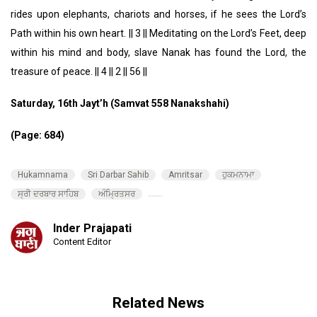
rides upon elephants, chariots and horses, if he sees the Lord’s
Path within his own heart. || 3 || Meditating on the Lord’s Feet, deep
within his mind and body, slave Nanak has found the Lord, the
treasure of peace. || 4 || 2 || 56 ||
Saturday, 16th Jayt’h (Samvat 558 Nanakshahi)
(Page: 684)
Hukamnama
Sri Darbar Sahib
Amritsar
ਹੁਕਮਨਾਮਾ
ਸ੍ਰੀ ਦਰਬਾਰ ਸਾਹਿਬ
ਅੰਮ੍ਰਿਤਸਰ
Inder Prajapati
Content Editor
Related News