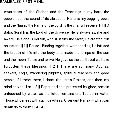
RAAMKALEE, FIRST MEHL:
Awareness of the Shabad and the Teachings is my horn; the
people hear the sound of its vibrations. Honor is my begging-bowl,
and the Naam, the Name of the Lord, is the charity I receive. || 1 || O
Baba, Gorakh is the Lord of the Universe; He is always awake and
aware. He alone is Gorakh, who sustains the earth; He created it in
an instant. || 1 || Pause || Binding together water and air, He infused
the breath of life into the body, and made the lamps of the sun
and the moon. To die and to live, He gave us the earth, but we have
forgotten these blessings. || 2 || There are so many Siddhas,
seekers, Yogis, wandering pilgrims, spiritual teachers and good
people. If I meet them, I chant the Lord’s Praises, and then, my
mind serves Him. || 3 || Paper and salt, protected by ghee, remain
untouched by water, as the lotus remains unaffected in water.
Those who meet with such devotees, O servant Nanak — what can
death do to them? || 4 || 4 ||