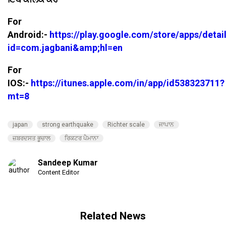
For
Android:-
https://play.google.com/store/apps/detai
id=com.jagbani&amp;hl=en
For
IOS:-
https://itunes.apple.com/in/app/id538323711?
mt=8
japan
strong earthquake
Richter scale
ਜਾਪਾਨ
ਜ਼ਬਰਦਸਤ ਭੂਚਾਲ
ਰਿਕਟਰ ਪੈਮਾਨਾ
Sandeep Kumar
Content Editor
Related News