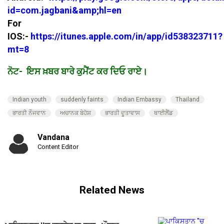
id=com.jagbani&amp;hl=en
For
IOS:-
https://itunes.apple.com/in/app/id538323711?
mt=8
ਨੋਟ- ਇਸ ਖ਼ਬਰ ਬਾਰੇ ਕੁਮੈਂਟ ਕਰ ਦਿਓ ਰਾਏ।
Indian youth
suddenly faints
Indian Embassy
​​Thailand
ਭਾਰਤੀ ਨੌਜਵਾਨ
ਅਚਾਨਕ ਬੇਹੋਸ਼
ਭਾਰਤੀ ਦੂਤਾਵਾਸ
ਥਾਈਲੈਂਡ
Vandana
Content Editor
Related News