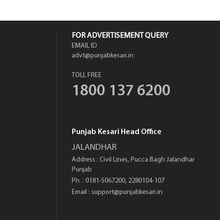
FOR ADVERTISEMENT QUERY
EMAIL ID
advt@punjabkesari.in
TOLL FREE
1800 137 6200
Punjab Kesari Head Office
JALANDHAR
Address : Civil Lines, Pucca Bagh Jalandhar
Punjab
Ph. : 0181-5067200, 2280104-107
Email :
support@punjabkesari.in