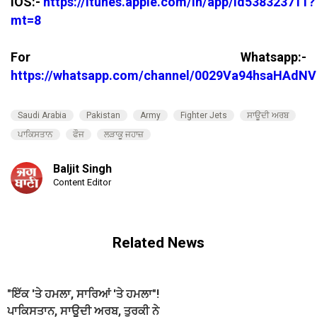
IOS:-
https://itunes.apple.com/in/app/id538323711?
mt=8
For Whatsapp:-
https://whatsapp.com/channel/0029Va94hsaHAdNV
Saudi Arabia
Pakistan
Army
Fighter Jets
ਸਾਊਦੀ ਅਰਬ
ਪਾਕਿਸਤਾਨ
ਫੌਜ
ਲੜਾਕੂ ਜਹਾਜ਼
Baljit Singh
Content Editor
Related News
"ਇੱਕ 'ਤੇ ਹਮਲਾ, ਸਾਰਿਆਂ 'ਤੇ ਹਮਲਾ"!
ਪਾਕਿਸਤਾਨ, ਸਾਊਦੀ ਅਰਬ, ਤੁਰਕੀ ਨੇ