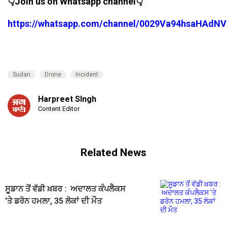
👇Join us on Whatsapp channel👇
https://whatsapp.com/channel/0029Va94hsaHAdNV
Sudan
Drone
Incident
Harpreet SIngh
Content Editor
Related News
ਸੂਡਾਨ ਤੋਂ ਵੱਡੀ ਖ਼ਬਰ : ਅਦਾਲਤ ਕੰਪਲੈਕਸ
'ਤੇ ਡਰੋਨ ਹਮਲਾ, 35 ਲੋਕਾਂ ਦੀ ਮੌਤ