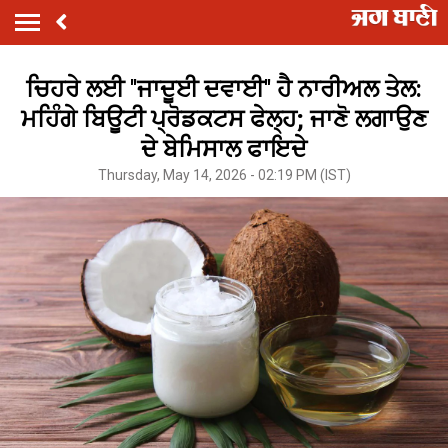
ਚਿਹਰੇ ਲਈ ''ਜਾਦੂਈ ਦਵਾਈ'' ਹੈ ਨਾਰੀਅਲ ਤੇਲ:
ਮਹਿੰਗੇ ਬਿਊਟੀ ਪ੍ਰੋਡਕਟਸ ਫੇਲ੍ਹ; ਜਾਣੋ ਲਗਾਉਣ
ਦੇ ਬੇਮਿਸਾਲ ਫਾਇਦੇ
Thursday, May 14, 2026 - 02:19 PM (IST)