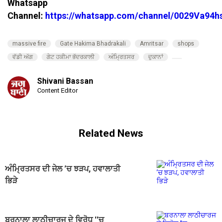
Whatsapp
Channel:
https://whatsapp.com/channel/0029Va94
massive fire
Gate Hakima Bhadrakali
​​Amritsar
shops
ਵੱਡੀ ਅੱਗ
ਗੇਟ ਹਕੀਮਾ ਭੱਦਰਕਾਲੀ
ਅੰਮ੍ਰਿਤਸਰ
ਦੁਕਾਨਾਂ
Shivani Bassan
Content Editor
Related News
ਅੰਮ੍ਰਿਤਸਰ ਦੀ ਜੇਲ ’ਚ ਝੜਪ, ਹਵਾਲਾਤੀ
ਭਿੜੇ
ਬਰਨਾਲਾ ਲਾਠੀਚਾਰਜ ਦੇ ਵਿਰੋਧ ''ਚ