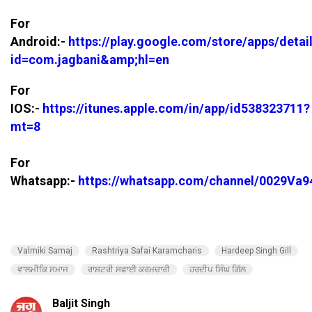
For
Android:-
https://play.google.com/store/apps/detai
id=com.jagbani&amp;hl=en
For
IOS:-
https://itunes.apple.com/in/app/id538323711?
mt=8
For
Whatsapp:-
https://whatsapp.com/channel/0029V
Valmiki Samaj
Rashtriya Safai Karamcharis
Hardeep Singh Gill
ਵਾਲਮੀਕਿ ਸਮਾਜ
ਰਾਸ਼ਟਰੀ ਸਫਾਈ ਕਰਮਚਾਰੀ
ਹਰਦੀਪ ਸਿੰਘ ਗਿੱਲ
Baljit Singh